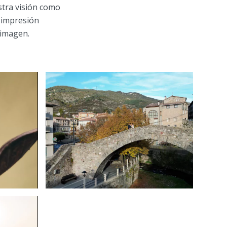
stra visión como
e impresión
 imagen.
rafía
10 consejos para
es
tener una sesión de
la
fotos familiar
u
perfecta
15 de febrero de 2025