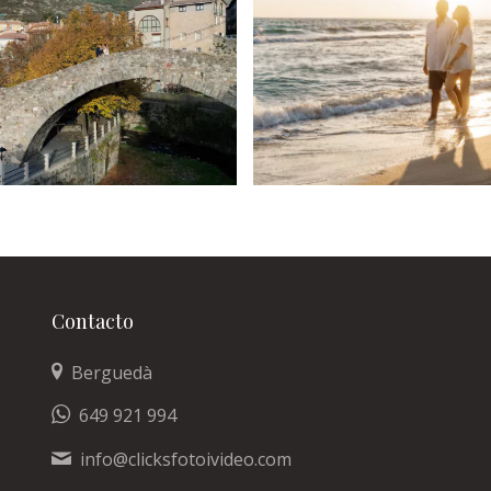
endencias en
Consejos para
grafía y vídeo de
sesión preboda
odas para 2025
Click’s
5 de febrero de 2025
5 de febrero de 2025
Contacto
Berguedà
649 921 994
info@clicksfotoivideo.com