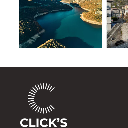
T
para tomar fotos de
foto
bodas en el
b
Berguedà
5 de febrero de 2025