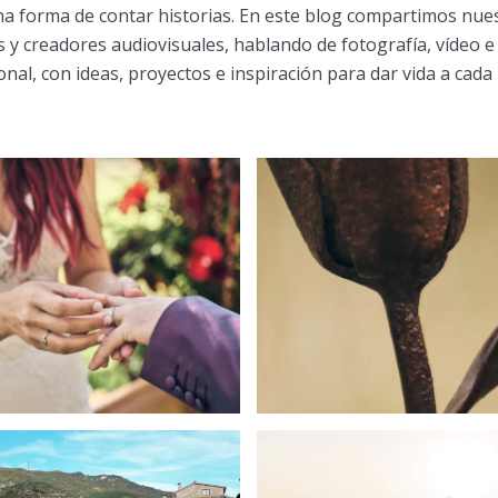
a forma de contar historias. En este blog compartimos nue
 y creadores audiovisuales, hablando de fotografía, vídeo 
onal, con ideas, proyectos e inspiración para dar vida a cada
Por qué la fotog
ueños consejos
corporativa 
ra el día de la
esencial para 
boda
imagen de t
negocio
15 de marzo de 2025
1 de marzo de 2025