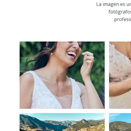
La imagen es un
fotógrafos
profesi
Peq
¿El día de mi boda
pa
lloraré?
30 de abril de 2025
Los mejores lugares